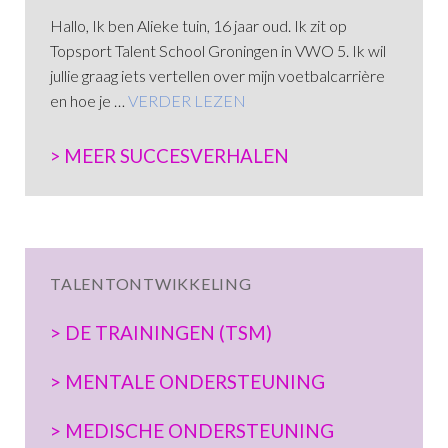
Hallo, Ik ben Alieke tuin, 16 jaar oud. Ik zit op
Topsport Talent School Groningen in VWO 5. Ik wil
jullie graag iets vertellen over mijn voetbalcarrière
“ALIEKE TUIN”
en hoe je …
VERDER LEZEN
MEER SUCCESVERHALEN
TALENTONTWIKKELING
DE TRAININGEN (TSM)
MENTALE ONDERSTEUNING
MEDISCHE ONDERSTEUNING