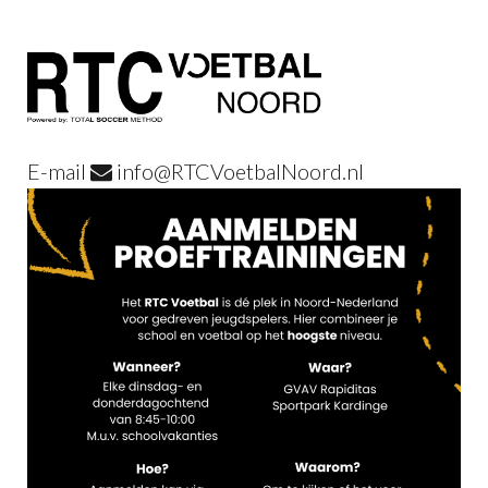
E-mail
info@RTCVoetbalNoord.nl